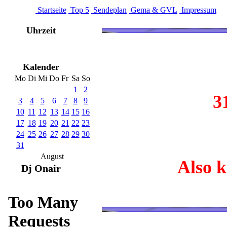
Startseite
Top 5
Sendeplan
Gema & GVL
Impressum
Uhrzeit
Kalender
Mo
Di
Mi
Do
Fr
Sa
So
1
2
3
3
4
5
6
7
8
9
10
11
12
13
14
15
16
17
18
19
20
21
22
23
24
25
26
27
28
29
30
31
August
Also 
Dj Onair