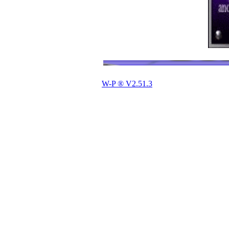
W-P ® V2.51.3