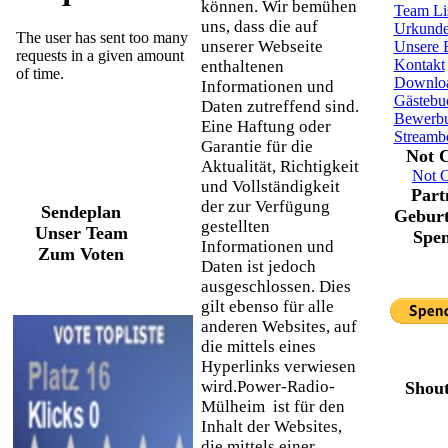
können. Wir bemühen
Team Li
uns, dass die auf
Urkund
unserer Webseite
Unsere 
Kontakt
enthaltenen
Downlo
Informationen und
Gästebu
Daten zutreffend sind.
Bewerb
Eine Haftung oder
Streamb
Garantie für die
Not 
Aktualität, Richtigkeit
Not 
und Vollständigkeit
Part
der zur Verfügung
Sendeplan
Geburt
gestellten
Unser Team
Spe
Informationen und
Zum Voten
Daten ist jedoch
ausgeschlossen. Dies
gilt ebenso für alle
anderen Websites, auf
die mittels eines
Hyperlinks verwiesen
wird.Power-Radio-
Shou
Mülheim ist für den
Inhalt der Websites,
die mittels einer