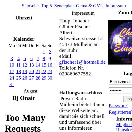
Startseite
Top 5
Sendeplan
Gema & GVL
Impressum
Zum 
Impressum
Uhrzeit
Haupt Inhaber
Günter Fischer
Albert-
Schweitzerstrasse 12
Kalender
45473 Mülheim an
Mo
Di
Mi
Do
Fr
Sa
So
der Ruhr
1
2
eMail:
3
4
5
6
7
8
9
gfischer1@hotmail.de
10
11
12
13
14
15
16
Tellefon Nr.
17
18
19
20
21
22
23
Log
020869677552
24
25
26
27
28
29
30
31
August
Haftungsausschluss
Dj Onair
Power-Radio-
Mülheim bietet Ihnen
Passwort?
diese Webseite an,
Registrieren
damit Sie sich schnell
Inform
und umfassend über
Mitglied
uns informieren
Haustier