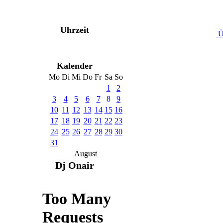
Uhrzeit
Ü
Kalender
Mo
Di
Mi
Do
Fr
Sa
So
1
2
3
4
5
6
7
8
9
10
11
12
13
14
15
16
17
18
19
20
21
22
23
24
25
26
27
28
29
30
31
August
Dj Onair